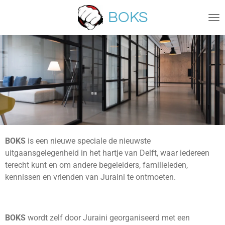
Ga
BOKS
direct
naar
de
hoofdinhoud
BOKS
is een nieuwe speciale de nieuwste
uitgaansgelegenheid in het hartje van Delft, waar iedereen
terecht kunt en om andere begeleiders, familieleden,
kennissen en vrienden van Juraini te ontmoeten.
BOKS
wordt zelf door Juraini georganiseerd met een